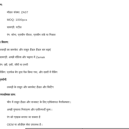
रण:
मॉडल संख्या: ZA07
MOQ: 1000pcs
सामग्री: स्टील
रंग: सोना, प्राचीन पीतल, प्राचीन तांबे या निकल
ष विवरण:
लकड़ी का कास्केट और ताबूत हैंडल हैंडल बार बढ़ाएं
सामग्री: अच्छी पॉलिश और चढ़ाना में Zamak
रंग: एबी, एसी, जीपी या एनपी
पैकिंग: प्रत्येक बैग द्वारा पैक किया गया, और दफ़्ती में पैकिंग
्रयोगों:
लकड़ी के ताबूत और कास्केट हैंडल और फिटिंग
िस्पर्धात्मक लाभ:
चीन में ताबूत हैंडल और सजावट के लिए प्रोफेशनल मैनफैक्चरर।
अच्छी गुणवत्ता नियंत्रण और प्रतिस्पर्धी मूल्य।
रंग को ग्राहक बनाया जा सकता है
OEM या ओडीएम सेवा उपलब्ध है।