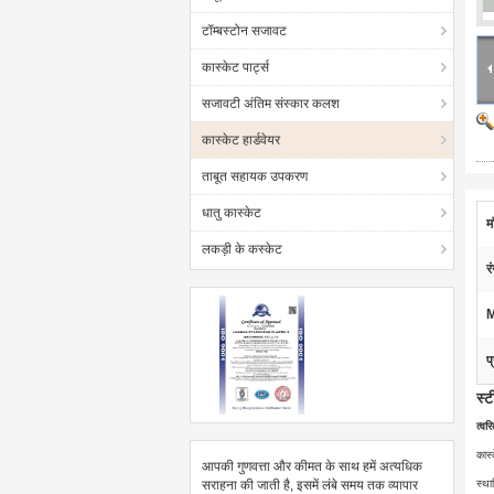
टॉम्बस्टोन सजावट
कास्केट पार्ट्स
सजावटी अंतिम संस्कार कलश
कास्केट हार्डवेयर
ताबूत सहायक उपकरण
धातु कास्केट
म
लकड़ी के कस्केट
र
प
स्ट
त्वर
कास्
आपकी गुणवत्ता और कीमत के साथ हमें अत्यधिक
सराहना की जाती है, इसमें लंबे समय तक व्यापार
स्था