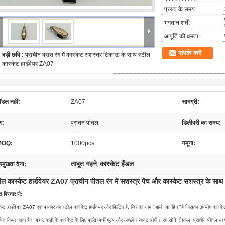
प्रसव के समय:
भुगतान शर्तें:
आपूर्ति की क्षमता:
संपर्क करें
बड़ी छवि :
प्राचीन ब्रास रंग में कास्केट सशस्त्र टिकाऊ के साथ स्टील
कास्केट हार्डवेयर ZA07
ॉडल नहीं:
ZA07
सामग्री:
ंग:
पुरातन पीतल
डिलीवरी का समय:
MOQ:
1000pcs
नमूना:
ताबूत गहने
कास्केट हैंडल
्रमुखता देना:
,
ील कास्केट हार्डवेयर ZA07 प्राचीन पीतल रंग में सशस्त्र पेंच और कास्केट सशस्त्र के साथ
ित विस्तार से:
केट हार्डवेयर ZA07 एक प्रकार का स्टील कास्केट हार्डवेयर और फिटिंग है, जिसका नाम "आर्म" या 'हिंग "है जिसका उपयोग कास्के
पित किया जाता है।
यह लकड़ी के कास्केट के लिए प्रतिस्पर्धी मूल्य और अच्छी सजावट होगी।
रंग सोने, निकल, प्राचीन पीतल या प