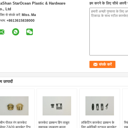
iaShan StarOcean Plastic & Hardware
हम करने के लिए सीधे अपनी जा
o., Ltd
यक्ति से संपर्क करें:
Miss. Ma
रभाष:
+8613615838000
य उत्पादों
ाचीन पीतल रंग कास्केट
कास्केट ढक्कन हिंग ताबूत
लॉकेटिंग कास्केट ढक्कन के
स्व
्डवेयर ZA09 कास्केट टिप
सहायक उपकरण काला
लिए अमेरिकी स्टाइल कास्केट
स्क