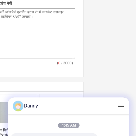
ंच भेजें
(
0
/ 3000)
Danny
4:45 AM
िंग फिटिंग ताबूत गहने,
गोल अंत टिप कास्केट सहायक
्रैप रॉड के साथ कास्केट
उपकरण ZA06 पीतल चढ़ाना