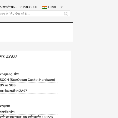
 & समर्थन:
86--13615838000
Hindi
search
डवेयर ZA07
Zhejiang, चीन
SOCH (StarOcean Casket Hardware)
BV or SGS
कास्केट हार्डवेयर ZA07
परक्राम्य
बातचीत योग्य
प्रति बैग एक टुकड़ा, और प्रति कार्टन 100pcs