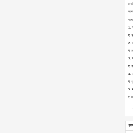
हमार
सामग
सामा
1. प
ए:
ह
2. प
ए:
ह
3. प
ए:
ह
4. प
ए:
ग
5. प
ए: ह
सम