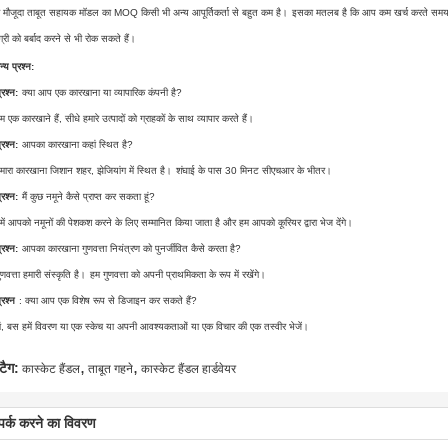
े मौजूदा ताबूत सहायक मॉडल का MOQ किसी भी अन्य आपूर्तिकर्ता से बहुत कम है।
इसका मतलब है कि आप कम खर्च करते समय 
्री को बर्बाद करने से भी रोक सकते हैं।
न्य प्रश्न:
्रश्न:
क्या आप एक कारखाना या व्यापारिक कंपनी है?
म एक कारखाने हैं, सीधे हमारे उत्पादों को ग्राहकों के साथ व्यापार करते हैं।
्रश्न:
आपका कारखाना कहां स्थित है?
मारा कारखाना जिशान शहर, झेजियांग में स्थित है।
शंघाई के पास 30 मिनट सीएचआर के भीतर।
्रश्न:
मैं कुछ नमूने कैसे प्राप्त कर सकता हूं?
में आपको नमूनों की पेशकश करने के लिए सम्मानित किया जाता है और हम आपको कूरियर द्वारा भेज देंगे।
्रश्न:
आपका कारखाना गुणवत्ता नियंत्रण को पुनर्जीवित कैसे करता है?
ुणवत्ता हमारी संस्कृति है।
हम गुणवत्ता को अपनी प्राथमिकता के रूप में रखेंगे।
्रश्न
: क्या आप एक विशेष रूप से डिजाइन कर सकते हैं?
ां, बस हमें विवरण या एक स्केच या अपनी आवश्यकताओं या एक विचार की एक तस्वीर भेजें।
,
,
टैग:
कास्केट हैंडल
ताबूत गहने
कास्केट हैंडल हार्डवेयर
्पर्क करने का विवरण