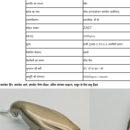
उत्पत्ति का स्थान:
चीन
ब्रांड का नाम:
सोच (स्टारओअन कास्केट हार्डवेयर)
प्रमाणीकरण:
एसजीएस, बी.वी.
ZA07
मॉडल संख्या:
MOQ:
1000pcs
मूल्य:
प्रति टुकड़ा 0.55-0.6 अमरीकी डालर
पैकेजिंग विवरण:
दफ़्ती
डिलीवरी का समय:
तीस दिन
भुगतान की शर्तें:
टी / टी या एल / सी
आपूर्ति की योग्यता:
50000pcs / month
 कास्केट हिंग, कास्केट आर्म, कास्केट स्विंग हैंडल, अंतिम संस्कार आइटम, ताबूत के लिए धातु हैंडल