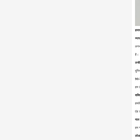
हमार
व्य
लगभग
है।
लचील
दुन
90-द
हम 9
शक्त
हमार
एंड 
माल 
हम ग
लो