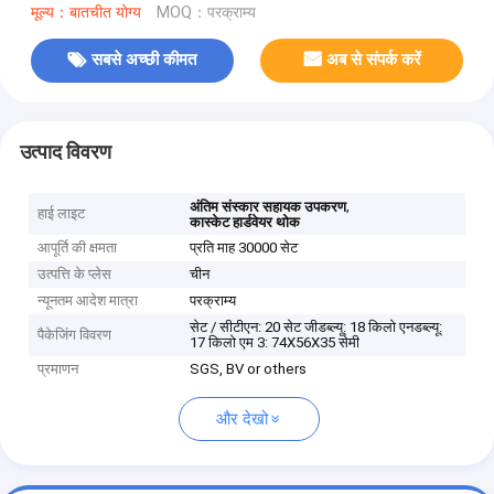
मूल्य：बातचीत योग्य
MOQ：परक्राम्य
सबसे अच्छी कीमत
अब से संपर्क करें
उत्पाद विवरण
,
अंतिम संस्कार सहायक उपकरण
हाई लाइट
कास्केट हार्डवेयर थोक
आपूर्ति की क्षमता
प्रति माह 30000 सेट
उत्पत्ति के प्लेस
चीन
न्यूनतम आदेश मात्रा
परक्राम्य
सेट / सीटीएन: 20 सेट जीडब्ल्यू: 18 किलो एनडब्ल्यू:
पैकेजिंग विवरण
17 किलो एम 3: 74X56X35 सेमी
प्रमाणन
SGS, BV or others
और देखो