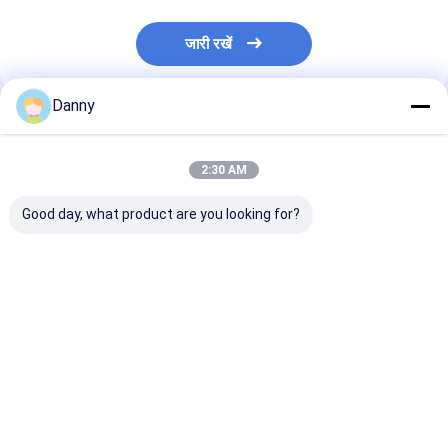
जारी रखें
Danny
अनुशंसित उत्पाद
2:30 AM
Good day, what product are you looking for?
सिल्वर एबीएस नई सामग्री
इलेक्ट्रोप्लाटेड कांस्य एबीएस
भारी धातु के हैंडल क
गुणवत्ता कफ़न कोने भारी वजन
नई डिजाइन ताबूत कोने ताबूत
अमेरिकी ताबूत
प्रतिरोध 3# एस
सामान 28#
सबसे अच्छी कीमत
सबसे अच्छी कीमत
सबसे अच्छी 