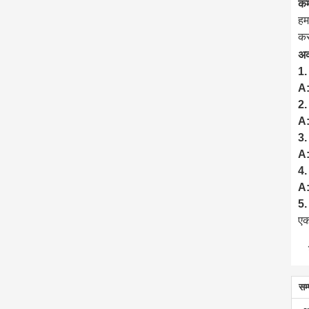
कम
हम
कर
अक
1. 
A
2. 
A
3. 
A
4. 
A
5. 
एक
सम