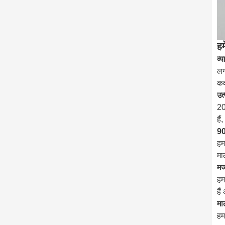
हम
व्
लग
कव
उत
20
है
90
हम
मा
मज
हम
है
मा
हम