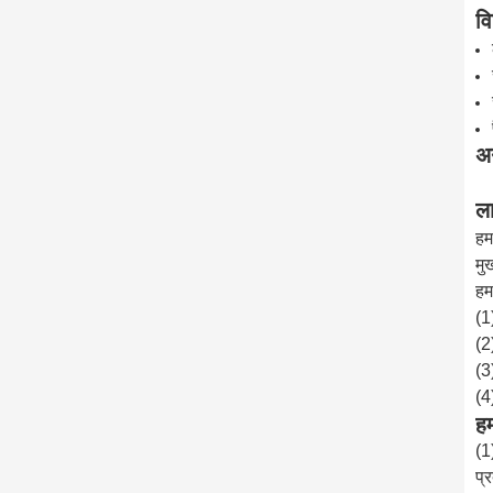
वि
अन
ल
हम
मु
हम
(1
(2
(3
(4
हम
(1
प्