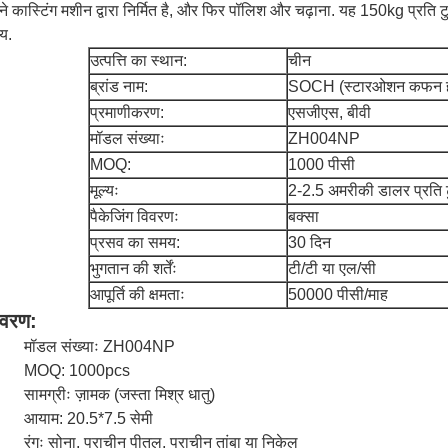
ने कास्टिंग मशीन द्वारा निर्मित है, और फिर पॉलिश और चढ़ाना. यह 150kg प्रति टुक
्य.
उत्पत्ति का स्थान:
चीन
ब्रांड नाम:
SOCH (स्टारओशन कफन हार
प्रमाणीकरण:
एसजीएस, बीवी
मॉडल संख्याः
ZH004NP
MOQ:
1000 पीसी
मूल्यः
2-2.5 अमरीकी डालर प्रति 
पैकेजिंग विवरणः
बक्सा
प्रसव का समय:
30 दिन
भुगतान की शर्तेंः
टी/टी या एल/सी
आपूर्ति की क्षमताः
50000 पीसी/माह
िवरण:
मॉडल संख्याः ZH004NP
MOQ: 1000pcs
सामग्रीः ज़ामक (जस्ता मिश्र धातु)
आयाम: 20.5*7.5 सेमी
रंगः सोना, प्राचीन पीतल, प्राचीन तांबा या निकेल